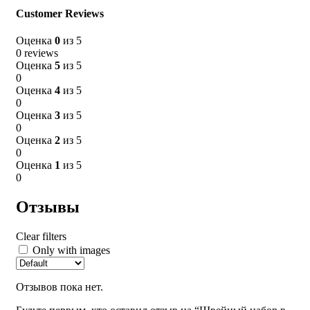
Only with images
Customer Reviews
Оценка
0
из 5
Отзывов пока нет.
0 reviews
Оценка
5
из 5
Будьте первым, кто оставил отзыв на “Швейный набор в
0
картоне (6 ниток, 2пуговицы, булавочка, иголка) с
Оценка
4
из 5
золотой полосой”
0
Оценка
3
из 5
Ваш адрес email не будет опубликован.
Обязательные поля
0
помечены
*
Оценка
2
из 5
0
Ваша оценка
*
Оценка
1
из 5
0
Ваш отзыв
*
Отзывы
Clear filters
Only with images
Отзывов пока нет.
Имя
*