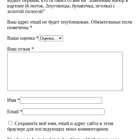
Будьте первым, кто оставил отзыв на “Швейный набор в
Email
*
картоне (6 ниток, 2пуговицы, булавочка, иголка) с
золотой полосой”
Сохранить моё имя, email и адрес сайта в этом
браузере для последующих моих комментариев.
Ваш адрес email не будет опубликован.
Обязательные поля
помечены
*
You have to be logged in to be able to add photos to your
review.
Ваша оценка
*
Ваш отзыв
*
Покупка и доставка
Читать далее
Имя
*
Email
*
Сохранить моё имя, email и адрес сайта в этом
браузере для последующих моих комментариев.