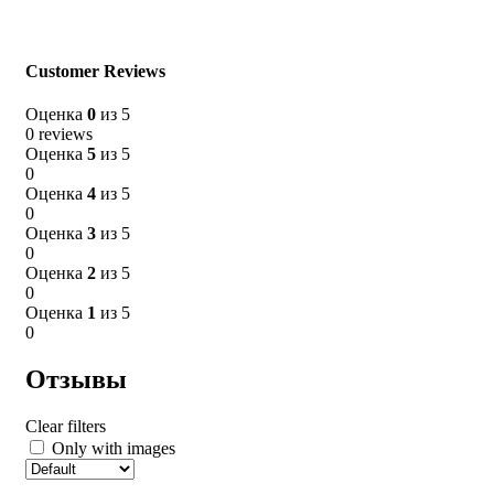
Clear filters
Only with images
Customer Reviews
Отзывов пока нет.
Оценка
0
из 5
Будьте первым, кто оставил отзыв на “Салфетка для
0 reviews
обуви, влажная”
Оценка
5
из 5
0
Ваш адрес email не будет опубликован.
Обязательные поля
Оценка
4
из 5
помечены
*
0
Ваша оценка
*
Оценка
3
из 5
0
Ваш отзыв
*
Оценка
2
из 5
0
Оценка
1
из 5
0
Отзывы
Clear filters
Only with images
Имя
*