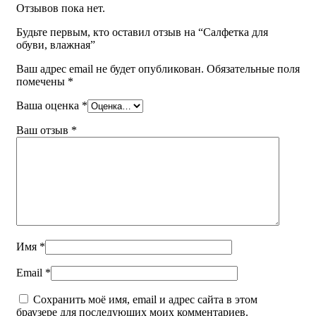
Email
*
Отзывов пока нет.
Сохранить моё имя, email и адрес сайта в этом
Будьте первым, кто оставил отзыв на “Салфетка для
браузере для последующих моих комментариев.
обуви, влажная”
You have to be logged in to be able to add photos to your
Ваш адрес email не будет опубликован.
Обязательные поля
review.
помечены
*
Ваша оценка
*
Покупка и доставка
Ваш отзыв
*
Читать далее
Имя
*
Email
*
Сохранить моё имя, email и адрес сайта в этом
браузере для последующих моих комментариев.