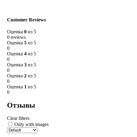
Clear filters
Only with images
Customer Reviews
Отзывов пока нет.
Оценка
0
из 5
Будьте первым, кто оставил отзыв на “Салфетка для лица
0 reviews
освежающая”
Оценка
5
из 5
0
Ваш адрес email не будет опубликован.
Обязательные поля
Оценка
4
из 5
помечены
*
0
Ваша оценка
*
Оценка
3
из 5
0
Ваш отзыв
*
Оценка
2
из 5
0
Оценка
1
из 5
0
Отзывы
Clear filters
Only with images
Имя
*