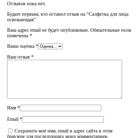
Email
*
Отзывов пока нет.
Сохранить моё имя, email и адрес сайта в этом
Будьте первым, кто оставил отзыв на “Салфетка для лица
браузере для последующих моих комментариев.
освежающая”
You have to be logged in to be able to add photos to your
Ваш адрес email не будет опубликован.
Обязательные поля
review.
помечены
*
Ваша оценка
*
Покупка и доставка
Ваш отзыв
*
Читать далее
Имя
*
Email
*
Сохранить моё имя, email и адрес сайта в этом
браузере для последующих моих комментариев.