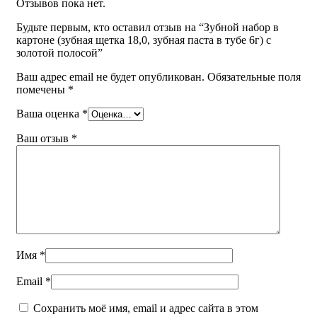
Отзывов пока нет.
Имя
*
Будьте первым, кто оставил отзыв на “Зубной набор в
Email
*
картоне (зубная щетка 18,0, зубная паста в тубе 6г) с
золотой полосой”
Сохранить моё имя, email и адрес сайта в этом
браузере для последующих моих комментариев.
Ваш адрес email не будет опубликован.
Обязательные поля
помечены
*
You have to be logged in to be able to add photos to your
review.
Ваша оценка
*
Ваш отзыв
*
Покупка и доставка
Читать далее
Имя
*
Email
*
Сохранить моё имя, email и адрес сайта в этом