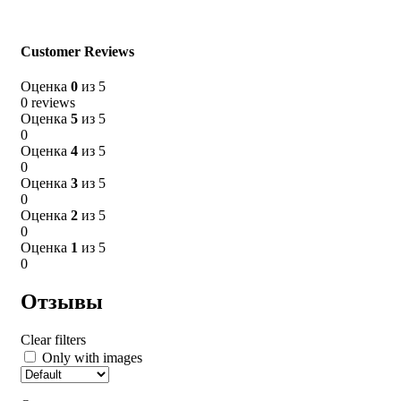
Clear filters
Only with images
Customer Reviews
Оценка
0
из 5
Отзывов пока нет.
0 reviews
Оценка
5
из 5
Будьте первым, кто оставил отзыв на “Зубной набор в
0
картоне (зубная щетка 18,0, зубная паста в тубе 6г) с
Оценка
4
из 5
золотой полосой”
0
Оценка
3
из 5
Ваш адрес email не будет опубликован.
Обязательные поля
0
помечены
*
Оценка
2
из 5
0
Ваша оценка
*
Оценка
1
из 5
0
Ваш отзыв
*
Отзывы
Clear filters
Only with images