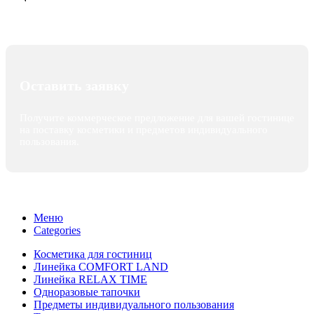
Оставить заявку
Получите коммерческое предложение для вашей гостинице
на поставку косметики и предметов индивидуального
пользования.
Меню
Categories
Косметика для гостиниц
Линейка COMFORT LAND
Линейка RELAX TIME
Одноразовые тапочки
Предметы индивидуального пользования