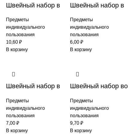
Швейный набор в
Швейный набор в
картоне ЭКО (6
п.п.
Предметы
Предметы
ниток, 2пуговицы,
индивидуального
индивидуального
булавочка, иголка)
пользования
пользования
10,60
₽
6,00
₽
В корзину
В корзину
Швейный набор в
Швейный набор во
пакете
флоупаке (6 ниток,
Предметы
Предметы
2пуговицы,
индивидуального
индивидуального
булавочка, иголка)
пользования
пользования
7,00
₽
9,70
₽
В корзину
В корзину