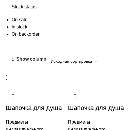
Stock status
On sale
In stock
On backorder
Show column
Шапочка для душа
Шапочка для душа
в картоне ЭКО
во флоупаке
Предметы
Предметы
индивидуального
индивидуального