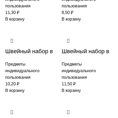
пользования
пользования
11,30
₽
8,50
₽
В корзину
В корзину
Швейный набор в
Швейный набор в
картоне (6 ниток,
картоне (6 ниток,
Предметы
Предметы
2пуговицы,
2пуговицы,
индивидуального
индивидуального
булавочка, иголка)
булавочка, иголка)
пользования
пользования
с золотой полосой
с серебрянной
10,20
₽
11,50
₽
полосой
В корзину
В корзину