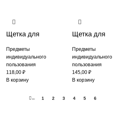
Щетка для
Щетка для
одежды/обуви 14
одежды/обуви 14
Предметы
Предметы
см искуственный
см натуральный
индивидуального
индивидуального
ворс
ворс
пользования
пользования
118,00
₽
145,00
₽
В корзину
В корзину
←
1
2
3
4
5
6
7